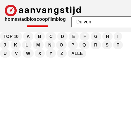
home
stad
bioscoop
film
blog
TOP 10
A
B
C
D
E
F
G
H
I
J
K
L
M
N
O
P
Q
R
S
T
U
V
W
X
Y
Z
ALLE