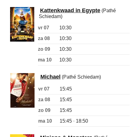
Kattenkwaad in Egypte
(Pathé
Schiedam)
vr 07
10:30
za 08
10:30
zo 09
10:30
ma 10
10:30
Michael
(Pathé Schiedam)
vr 07
15:45
za 08
15:45
zo 09
15:45
ma 10
15:45 · 18:50