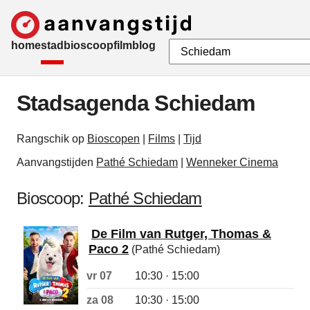
home
stad
bioscoop
film
blog
Stadsagenda Schiedam
Rangschik op
Bioscopen
|
Films
|
Tijd
Aanvangstijden
Pathé Schiedam
|
Wenneker Cinema
Bioscoop:
Pathé Schiedam
De Film van Rutger, Thomas &
Paco 2
(Pathé Schiedam)
vr 07
10:30 · 15:00
za 08
10:30 · 15:00