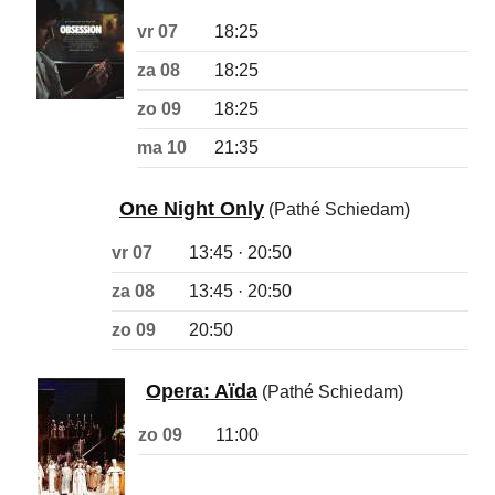
vr 07
18:25
za 08
18:25
zo 09
18:25
ma 10
21:35
One Night Only
(Pathé Schiedam)
vr 07
13:45 · 20:50
za 08
13:45 · 20:50
zo 09
20:50
Opera: Aïda
(Pathé Schiedam)
zo 09
11:00