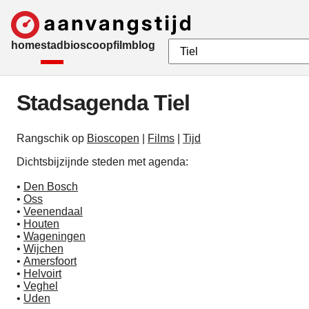
home
stad
bioscoop
film
blog
Stadsagenda Tiel
Rangschik op
Bioscopen
|
Films
|
Tijd
Dichtsbijzijnde steden met agenda:
•
Den Bosch
•
Oss
•
Veenendaal
•
Houten
•
Wageningen
•
Wijchen
•
Amersfoort
•
Helvoirt
•
Veghel
•
Uden