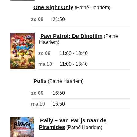
One Night Only
(Pathé Haarlem)
zo 09
21:50
Paw Patrol: De Dinofilm
(Pathé
Haarlem)
zo 09
11:00 · 13:40
ma 10
11:00 · 13:40
Polis
(Pathé Haarlem)
zo 09
16:50
ma 10
16:50
Rally – van Parijs naar de
Piramides
(Pathé Haarlem)