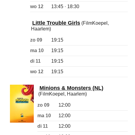
wo 12
13:45 · 18:30
Little Trouble Girls
(FilmKoepel,
Haarlem)
zo 09
19:15
ma 10
19:15
di 11
19:15
wo 12
19:15
Minions & Monsters (NL)
(FilmKoepel, Haarlem)
zo 09
12:00
ma 10
12:00
di 11
12:00