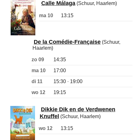
Calle Málaga
(Schuur, Haarlem)
ma 10
13:15
De la Comédie-Française
(Schuur,
Haarlem)
zo 09
14:35
ma 10
17:00
di 11
15:30 · 19:00
wo 12
19:15
Dikkie Dik en de Verdwenen
Knuffel
(Schuur, Haarlem)
wo 12
13:15