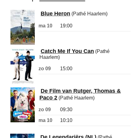
Blue Heron
(Pathé Haarlem)
ma 10
19:00
Catch Me If You Can
(Pathé
Haarlem)
zo 09
15:00
De Film van Rutger, Thomas &
Paco 2
(Pathé Haarlem)
zo 09
09:30
ma 10
10:10
De Legendariërs (NL)
(Pathé