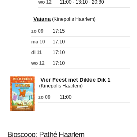
wo 12
11:00 · 13:10 · 20:30
Vaiana
(Kinepolis Haarlem)
zo 09
17:15
ma 10
17:10
di 11
17:10
wo 12
17:10
Vier Feest met Dikkie Dik 1
(Kinepolis Haarlem)
zo 09
11:00
Bioscoop:
Pathé Haarlem