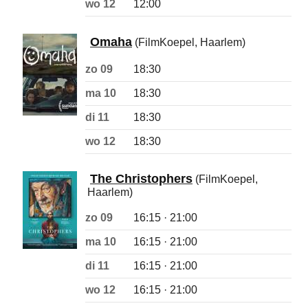
wo 12
12:00
Omaha
(FilmKoepel, Haarlem)
zo 09
18:30
ma 10
18:30
di 11
18:30
wo 12
18:30
The Christophers
(FilmKoepel,
Haarlem)
zo 09
16:15 · 21:00
ma 10
16:15 · 21:00
di 11
16:15 · 21:00
wo 12
16:15 · 21:00