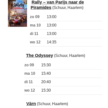
Rally – van Parijs naar de
Piramides
(Schuur, Haarlem)
zo 09
13:00
ma 10
13:00
di 11
13:00
wo 12
14:35
The Odyssey
(Schuur, Haarlem)
zo 09
15:30
ma 10
15:40
di 11
20:40
wo 12
15:30
Värn
(Schuur, Haarlem)