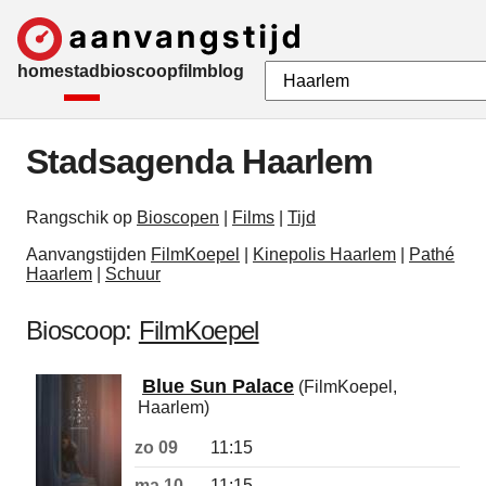
home
stad
bioscoop
film
blog
Stadsagenda Haarlem
Rangschik op
Bioscopen
|
Films
|
Tijd
Aanvangstijden
FilmKoepel
|
Kinepolis Haarlem
|
Pathé
Haarlem
|
Schuur
Bioscoop:
FilmKoepel
Blue Sun Palace
(FilmKoepel,
Haarlem)
zo 09
11:15
ma 10
11:15