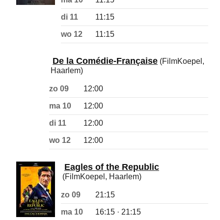
di 11
11:15
wo 12
11:15
De la Comédie-Française
(FilmKoepel,
Haarlem)
zo 09
12:00
ma 10
12:00
di 11
12:00
wo 12
12:00
Eagles of the Republic
(FilmKoepel, Haarlem)
zo 09
21:15
ma 10
16:15 · 21:15