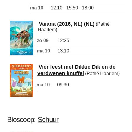
ma 10
12:10 · 15:50 · 18:00
Vaiana (2016, NL) (NL)
(Pathé
Haarlem)
zo 09
12:25
ma 10
13:10
Vier feest met Dikkie Dik en de
verdwenen knuffel
(Pathé Haarlem)
ma 10
09:30
Bioscoop:
Schuur