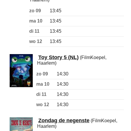
zo 09
13:45
ma 10
13:45
di 11
13:45
wo 12
13:45
Toy Story 5 (NL)
(FilmKoepel,
Haarlem)
zo 09
14:30
ma 10
14:30
di 11
14:30
wo 12
14:30
Zondag de negenste
(FilmKoepel,
Haarlem)