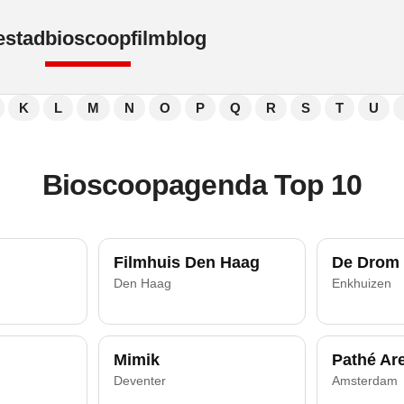
e
stad
bioscoop
film
blog
K
L
M
N
O
P
Q
R
S
T
U
Bioscoopagenda Top 10
Filmhuis Den Haag
De Drom
Den Haag
Enkhuizen
Mimik
Pathé Ar
Deventer
Amsterdam