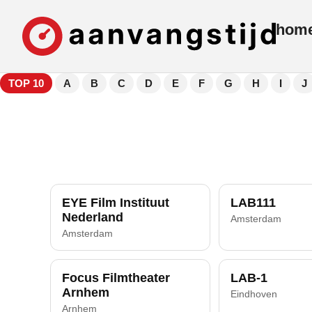
hom
TOP 10
A
B
C
D
E
F
G
H
I
J
EYE Film Instituut
LAB111
Nederland
Amsterdam
Amsterdam
Focus Filmtheater
LAB-1
Arnhem
Eindhoven
Arnhem