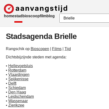
home
stad
bioscoop
film
blog
Stadsagenda Brielle
Rangschik op
Bioscopen
|
Films
|
Tijd
Dichtsbijzijnde steden met agenda:
•
Hellevoetsluis
•
Rotterdam
•
Vlaardingen
•
Spijkenisse
•
Delft
•
Schiedam
•
Den Haag
•
Leidschendam
•
Wassenaar
•
Zierikzee