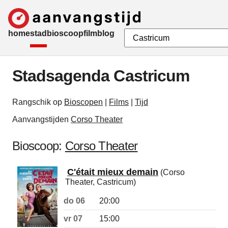
home
stad
bioscoop
film
blog
Stadsagenda Castricum
Rangschik op
Bioscopen
|
Films
|
Tijd
Aanvangstijden
Corso Theater
Bioscoop:
Corso Theater
C'était mieux demain
(Corso
Theater, Castricum)
do 06
20:00
vr 07
15:00