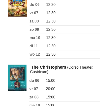
do 06
12:30
vr 07
12:30
za 08
12:30
zo 09
12:30
ma 10
12:30
di 11
12:30
wo 12
12:30
The Christophers
(Corso Theater,
Castricum)
do 06
15:00
vr 07
20:00
za 08
15:00
ma 10
15:00