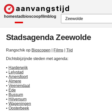
home
stad
bioscoop
film
blog
Stadsagenda Zeewolde
Rangschik op
Bioscopen
|
Films
|
Tijd
Dichtsbijzijnde steden met agenda:
•
Harderwijk
•
Lelystad
•
Amersfoort
•
Almere
•
Veenendaal
•
Ede
•
Bussum
•
Hilversum
•
Wageningen
•
Oosterbeek