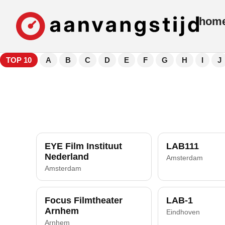
hom
TOP 10
A
B
C
D
E
F
G
H
I
J
EYE Film Instituut
LAB111
Nederland
Amsterdam
Amsterdam
Focus Filmtheater
LAB-1
Arnhem
Eindhoven
Arnhem