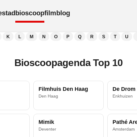
e
stad
bioscoop
film
blog
K
L
M
N
O
P
Q
R
S
T
U
Bioscoopagenda Top 10
Filmhuis Den Haag
De Drom
Den Haag
Enkhuizen
Mimik
Pathé Ar
Deventer
Amsterdam