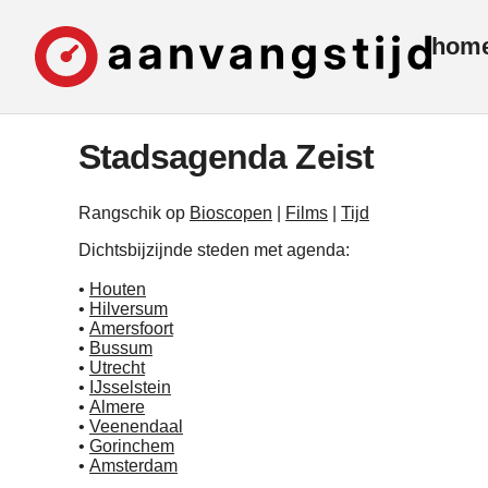
hom
Stadsagenda Zeist
Rangschik op
Bioscopen
|
Films
|
Tijd
Dichtsbijzijnde steden met agenda:
•
Houten
•
Hilversum
•
Amersfoort
•
Bussum
•
Utrecht
•
IJsselstein
•
Almere
•
Veenendaal
•
Gorinchem
•
Amsterdam