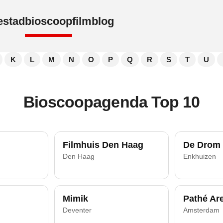
e
stad
bioscoop
film
blog
K
L
M
N
O
P
Q
R
S
T
U
Bioscoopagenda Top 10
Filmhuis Den Haag
De Drom
Den Haag
Enkhuizen
Mimik
Pathé Ar
Deventer
Amsterdam