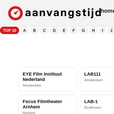
hom
TOP 10
A
B
C
D
E
F
G
H
I
J
EYE Film Instituut
LAB111
Nederland
Amsterdam
Amsterdam
Focus Filmtheater
LAB-1
Arnhem
Eindhoven
Arnhem