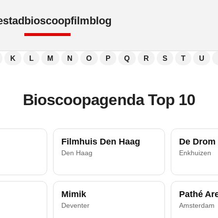
e
stad
bioscoop
film
blog
K
L
M
N
O
P
Q
R
S
T
U
Bioscoopagenda Top 10
Filmhuis Den Haag
De Drom
Den Haag
Enkhuizen
Mimik
Pathé Ar
Deventer
Amsterdam