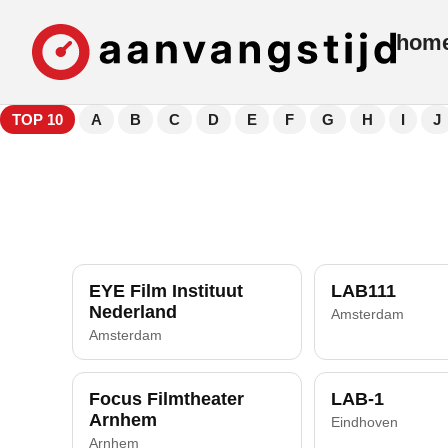
hom
TOP 10
A
B
C
D
E
F
G
H
I
J
EYE Film Instituut
LAB111
Nederland
Amsterdam
Amsterdam
Focus Filmtheater
LAB-1
Arnhem
Eindhoven
Arnhem