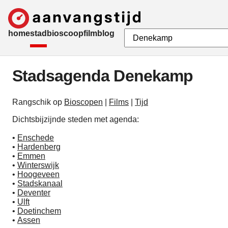
home
stad
bioscoop
film
blog
Stadsagenda Denekamp
Rangschik op
Bioscopen
|
Films
|
Tijd
Dichtsbijzijnde steden met agenda:
•
Enschede
•
Hardenberg
•
Emmen
•
Winterswijk
•
Hoogeveen
•
Stadskanaal
•
Deventer
•
Ulft
•
Doetinchem
•
Assen