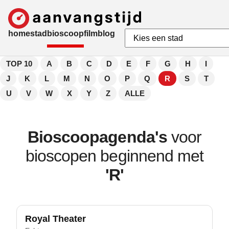
home
stad
bioscoop
film
blog
TOP 10
A
B
C
D
E
F
G
H
I
J
K
L
M
N
O
P
Q
R
S
T
U
V
W
X
Y
Z
ALLE
Bioscoopagenda's
voor
bioscopen beginnend met
'R'
Royal Theater