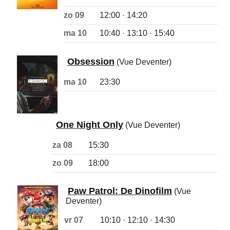
zo 09
12:00 · 14:20
ma 10
10:40 · 13:10 · 15:40
Obsession
(Vue Deventer)
ma 10
23:30
One Night Only
(Vue Deventer)
za 08
15:30
zo 09
18:00
Paw Patrol: De Dinofilm
(Vue
Deventer)
vr 07
10:10 · 12:10 · 14:30