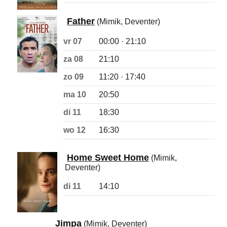
Father
(Mimik, Deventer)
vr 07
00:00 · 21:10
za 08
21:10
zo 09
11:20 · 17:40
ma 10
20:50
di 11
18:30
wo 12
16:30
Home Sweet Home
(Mimik,
Deventer)
di 11
14:10
Jimpa
(Mimik, Deventer)