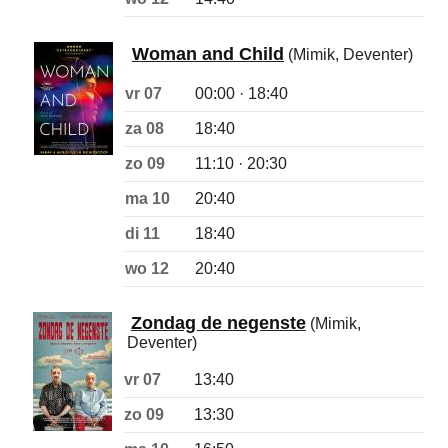
Woman and Child
(Mimik, Deventer)
vr 07
00:00 · 18:40
za 08
18:40
zo 09
11:10 · 20:30
ma 10
20:40
di 11
18:40
wo 12
20:40
Zondag de negenste
(Mimik,
Deventer)
vr 07
13:40
zo 09
13:30