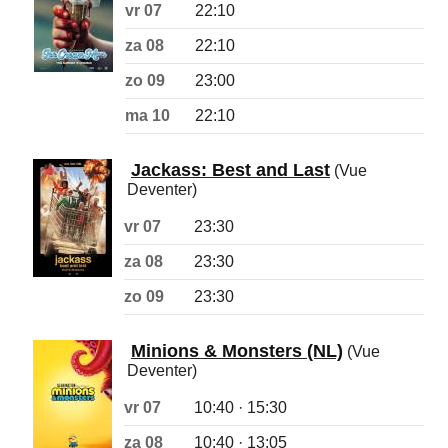
vr 07
22:10
za 08
22:10
zo 09
23:00
ma 10
22:10
Jackass: Best and Last
(Vue
Deventer)
vr 07
23:30
za 08
23:30
zo 09
23:30
Minions & Monsters (NL)
(Vue
Deventer)
vr 07
10:40 · 15:30
za 08
10:40 · 13:05