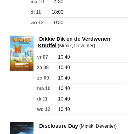
ma 10
14:30
di 11
18:00
wo 12
10:30
Dikkie Dik en de Verdwenen
Knuffel
(Mimik, Deventer)
vr 07
10:40
za 08
10:40
zo 09
10:40
ma 10
10:40
di 11
10:40
wo 12
10:40
Disclosure Day
(Mimik, Deventer)