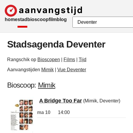
home
stad
bioscoop
film
blog
Stadsagenda Deventer
Rangschik op
Bioscopen
|
Films
|
Tijd
Aanvangstijden
Mimik
|
Vue Deventer
Bioscoop:
Mimik
A Bridge Too Far
(Mimik, Deventer)
ma 10
14:00