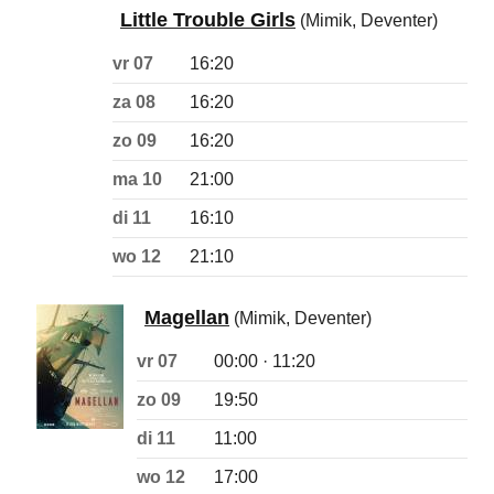
Little Trouble Girls
(Mimik, Deventer)
vr 07
16:20
za 08
16:20
zo 09
16:20
ma 10
21:00
di 11
16:10
wo 12
21:10
Magellan
(Mimik, Deventer)
vr 07
00:00 · 11:20
zo 09
19:50
di 11
11:00
wo 12
17:00