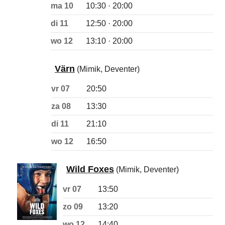
ma 10
10:30 · 20:00
di 11
12:50 · 20:00
wo 12
13:10 · 20:00
Värn
(Mimik, Deventer)
vr 07
20:50
za 08
13:30
di 11
21:10
wo 12
16:50
Wild Foxes
(Mimik, Deventer)
vr 07
13:50
zo 09
13:20
wo 12
14:40