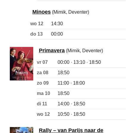
Minoes
(Mimik, Deventer)
wo 12
14:30
do 13
00:00
Primavera
(Mimik, Deventer)
vr 07
00:00 · 13:10 · 18:50
za 08
18:50
zo 09
11:00 · 18:00
ma 10
18:50
di 11
14:00 · 18:50
wo 12
10:50 · 18:50
Rally – van Parijs naar de