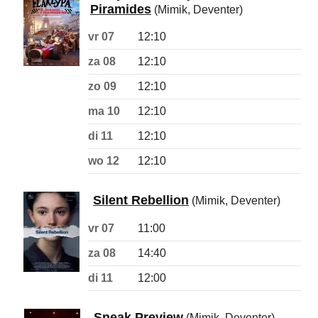
Piramides
(Mimik, Deventer)
vr 07
12:10
za 08
12:10
zo 09
12:10
ma 10
12:10
di 11
12:10
wo 12
12:10
Silent Rebellion
(Mimik, Deventer)
vr 07
11:00
za 08
14:40
di 11
12:00
Sneak Preview
(Mimik, Deventer)