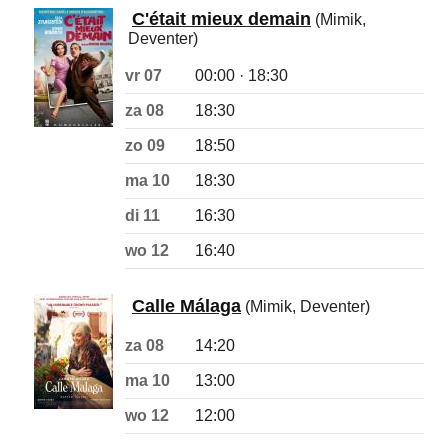
C'était mieux demain
(Mimik,
Deventer)
vr 07
00:00 · 18:30
za 08
18:30
zo 09
18:50
ma 10
18:30
di 11
16:30
wo 12
16:40
Calle Málaga
(Mimik, Deventer)
za 08
14:20
ma 10
13:00
wo 12
12:00