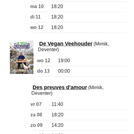
ma 10
18:20
di 11
18:20
wo 12
18:20
De Vegan Veehouder
(Mimik,
Deventer)
wo 12
19:00
do 13
00:00
Des preuves d'amour
(Mimik,
Deventer)
vr 07
11:40
za 08
18:20
zo 09
14:20