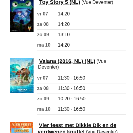
Toy Story 5 (NL)
(Vue Deventer)
vr 07
14:20
za 08
14:20
zo 09
13:10
ma 10
14:20
Vaiana (2016, NL) (NL)
(Vue
Deventer)
vr 07
11:30 · 16:50
za 08
11:30 · 16:50
zo 09
10:20 · 16:50
ma 10
11:30 · 16:50
Vier feest met Dikkie Dik en de
verdwenen knuffel
(Vue Deventer)