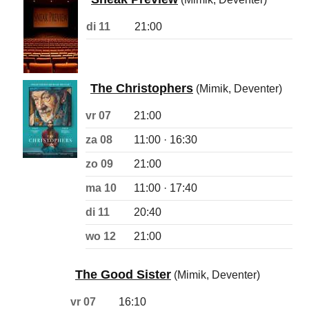
di 11
21:00
The Christophers
(Mimik, Deventer)
vr 07
21:00
za 08
11:00 · 16:30
zo 09
21:00
ma 10
11:00 · 17:40
di 11
20:40
wo 12
21:00
The Good Sister
(Mimik, Deventer)
vr 07
16:10