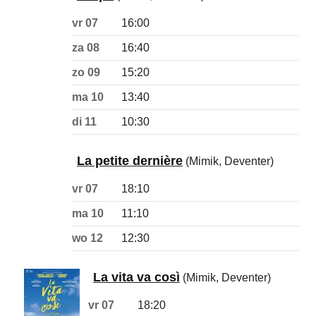
vr 07
16:00
za 08
16:40
zo 09
15:20
ma 10
13:40
di 11
10:30
La petite dernière
(Mimik, Deventer)
vr 07
18:10
ma 10
11:10
wo 12
12:30
La vita va così
(Mimik, Deventer)
vr 07
18:20