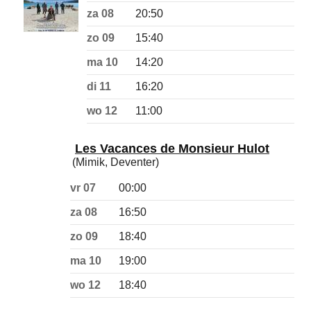
za 08
20:50
zo 09
15:40
ma 10
14:20
di 11
16:20
wo 12
11:00
Les Vacances de Monsieur Hulot
(Mimik, Deventer)
vr 07
00:00
za 08
16:50
zo 09
18:40
ma 10
19:00
wo 12
18:40