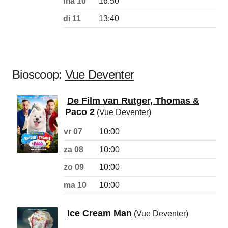
ma 10
16:50
di 11
13:40
Bioscoop:
Vue Deventer
De Film van Rutger, Thomas &
Paco 2
(Vue Deventer)
vr 07
10:00
za 08
10:00
zo 09
10:00
ma 10
10:00
Ice Cream Man
(Vue Deventer)