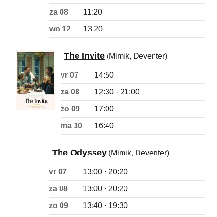
za 08
11:20
wo 12
13:20
The Invite
(Mimik, Deventer)
vr 07
14:50
za 08
12:30 · 21:00
zo 09
17:00
ma 10
16:40
The Odyssey
(Mimik, Deventer)
vr 07
13:00 · 20:20
za 08
13:00 · 20:20
zo 09
13:40 · 19:30