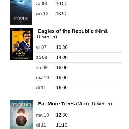
za 08
10:30
wo 12
13:50
Eagles of the Republic
(Mimik,
Deventer)
vr 07
10:30
za 08
14:00
zo 09
16:00
ma 10
16:00
di 11
16:00
Eat More Trees
(Mimik, Deventer)
ma 10
12:30
di 11
11:10