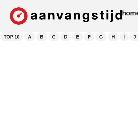
hom
TOP 10
A
B
C
D
E
F
G
H
I
J