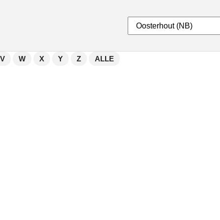
V
W
X
Y
Z
ALLE