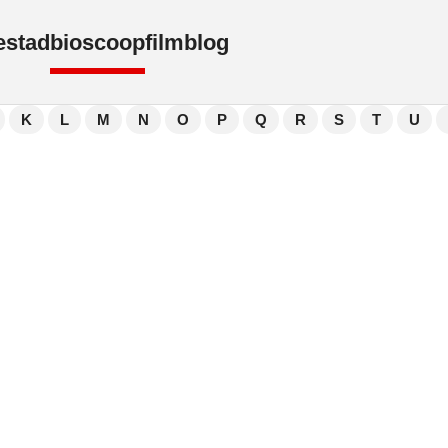
e
stad
bioscoop
film
blog
K
L
M
N
O
P
Q
R
S
T
U