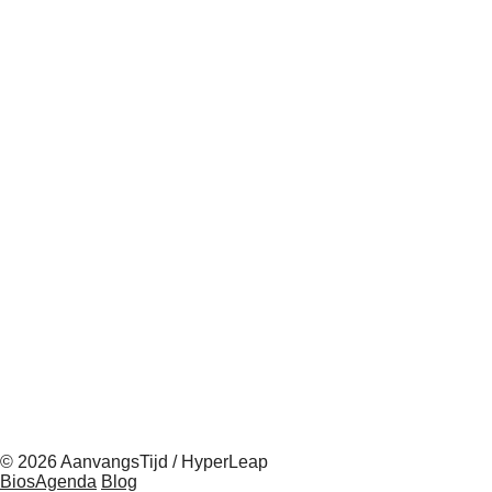
© 2026 AanvangsTijd / HyperLeap
BiosAgenda
Blog