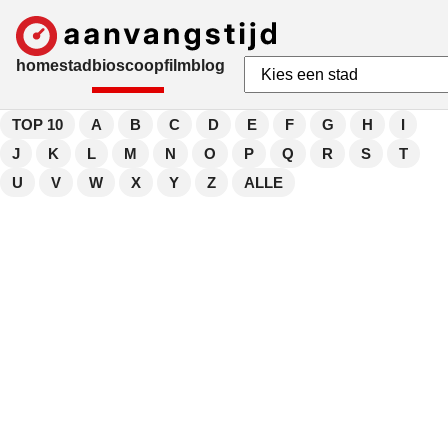
home
stad
bioscoop
film
blog
TOP 10
A
B
C
D
E
F
G
H
I
J
K
L
M
N
O
P
Q
R
S
T
U
V
W
X
Y
Z
ALLE