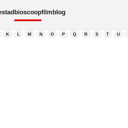
e
stad
bioscoop
film
blog
K
L
M
N
O
P
Q
R
S
T
U