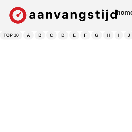
hom
TOP 10
A
B
C
D
E
F
G
H
I
J