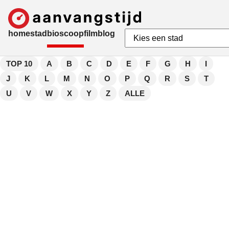
home
stad
bioscoop
film
blog
TOP 10
A
B
C
D
E
F
G
H
I
J
K
L
M
N
O
P
Q
R
S
T
U
V
W
X
Y
Z
ALLE