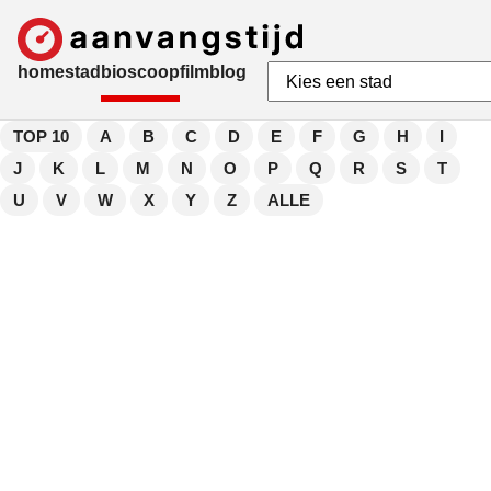
home
stad
bioscoop
film
blog
TOP 10
A
B
C
D
E
F
G
H
I
J
K
L
M
N
O
P
Q
R
S
T
U
V
W
X
Y
Z
ALLE