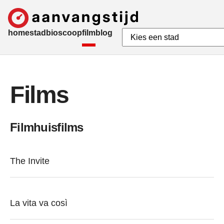
home
stad
bioscoop
film
blog
Films
Filmhuisfilms
The Invite
La vita va così