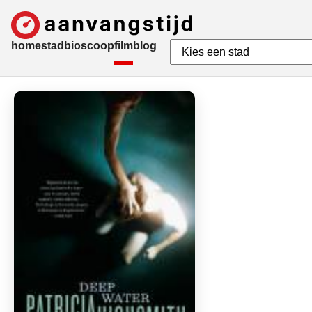
home
stad
bioscoop
film
blog