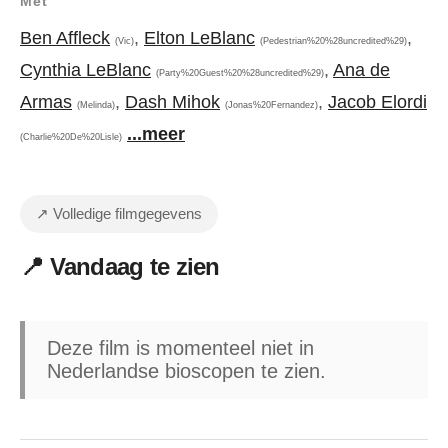
Met
Ben Affleck
,
Elton LeBlanc
,
(Vic)
(Pedestrian%20%28uncredited%29)
Cynthia LeBlanc
,
Ana de
(Party%20Guest%20%28uncredited%29)
Armas
,
Dash Mihok
,
Jacob Elordi
(Melinda)
(Jonas%20Fernandez)
...meer
(Charlie%20De%20Lisle)
↗ Volledige filmgegevens
📍 Vandaag te zien
Deze film is momenteel niet in
Nederlandse bioscopen te zien.