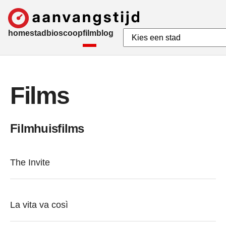
home
stad
bioscoop
film
blog
Films
Filmhuisfilms
The Invite
La vita va così