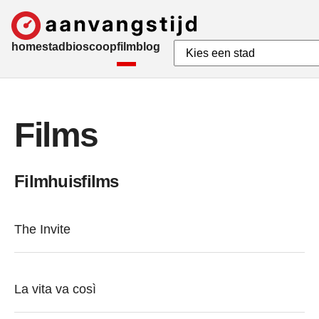
home
stad
bioscoop
film
blog
Films
Filmhuisfilms
The Invite
La vita va così