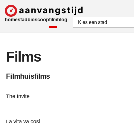
home
stad
bioscoop
film
blog
Films
Filmhuisfilms
The Invite
La vita va così