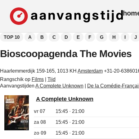
hom
TOP 10
A
B
C
D
E
F
G
H
I
J
Bioscoopagenda The Movies
Haarlemmerdijk 159-165, 1013 KH
Amsterdam
+31-20-638601
Rangschik op
Films
|
Tijd
Aanvangstijden
A Complete Unknown
|
De la Comédie-França
A Complete Unknown
vr 07
15:45 · 21:00
za 08
15:45 · 21:00
zo 09
15:45 · 21:00