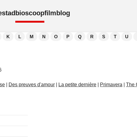
e
stad
bioscoop
film
blog
K
L
M
N
O
P
Q
R
S
T
U
6
ise
|
Des preuves d'amour
|
La petite dernière
|
Primavera
|
The 