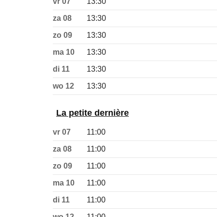
vr 07
13:30
za 08
13:30
zo 09
13:30
ma 10
13:30
di 11
13:30
wo 12
13:30
La petite dernière
vr 07
11:00
za 08
11:00
zo 09
11:00
ma 10
11:00
di 11
11:00
wo 12
11:00