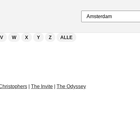
V
W
X
Y
Z
ALLE
Christophers
|
The Invite
|
The Odyssey