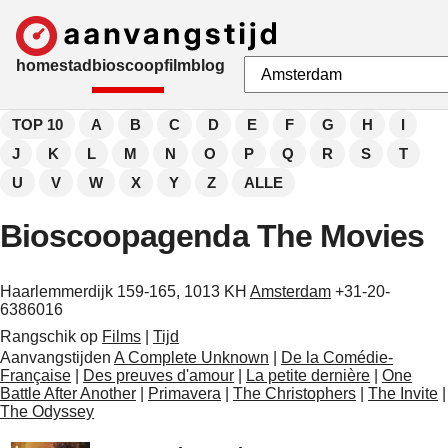
home
stad
bioscoop
film
blog
TOP 10
A
B
C
D
E
F
G
H
I
J
K
L
M
N
O
P
Q
R
S
T
U
V
W
X
Y
Z
ALLE
Bioscoopagenda The Movies
Haarlemmerdijk 159-165, 1013 KH
Amsterdam
+31-20-
6386016
Rangschik op
Films
|
Tijd
Aanvangstijden
A Complete Unknown
|
De la Comédie-
Française
|
Des preuves d'amour
|
La petite dernière
|
One
Battle After Another
|
Primavera
|
The Christophers
|
The Invite
|
The Odyssey