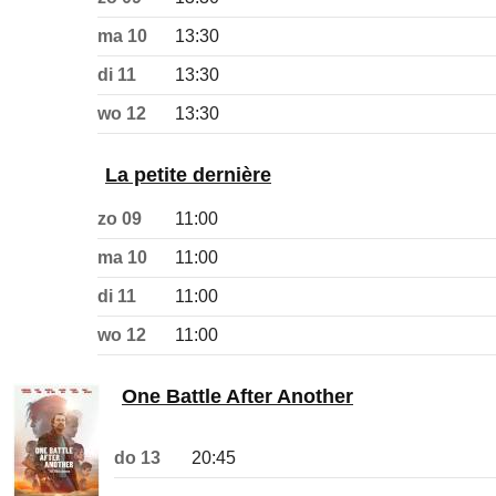
ma 10
13:30
di 11
13:30
wo 12
13:30
La petite dernière
zo 09
11:00
ma 10
11:00
di 11
11:00
wo 12
11:00
One Battle After Another
do 13
20:45