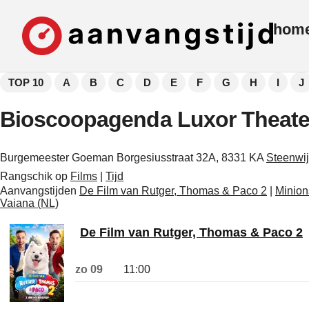
hom
TOP 10
A
B
C
D
E
F
G
H
I
J
Bioscoopagenda Luxor Theate
Burgemeester Goeman Borgesiusstraat 32A, 8331 KA
Steenwi
Rangschik op
Films
|
Tijd
Aanvangstijden
De Film van Rutger, Thomas & Paco 2
|
Minion
Vaiana (NL)
De Film van Rutger, Thomas & Paco 2
zo 09
11:00