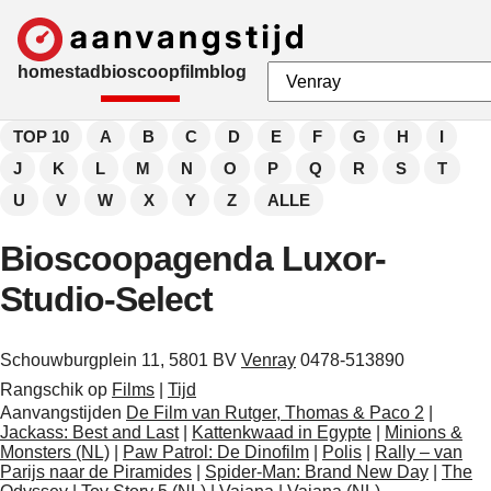
home
stad
bioscoop
film
blog
TOP 10
A
B
C
D
E
F
G
H
I
J
K
L
M
N
O
P
Q
R
S
T
U
V
W
X
Y
Z
ALLE
Bioscoopagenda Luxor-
Studio-Select
Schouwburgplein 11, 5801 BV
Venray
0478-513890
Rangschik op
Films
|
Tijd
Aanvangstijden
De Film van Rutger, Thomas & Paco 2
|
Jackass: Best and Last
|
Kattenkwaad in Egypte
|
Minions &
Monsters (NL)
|
Paw Patrol: De Dinofilm
|
Polis
|
Rally – van
Parijs naar de Piramides
|
Spider-Man: Brand New Day
|
The