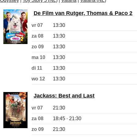
Odyssey
|
Toy Story 5 (NL)
|
Vaiana
|
Vaiana (NL)
De Film van Rutger, Thomas & Paco 2
vr 07
13:30
za 08
13:30
zo 09
13:30
ma 10
13:30
di 11
13:30
wo 12
13:30
Jackass: Best and Last
vr 07
21:30
za 08
18:45 · 21:30
zo 09
21:30