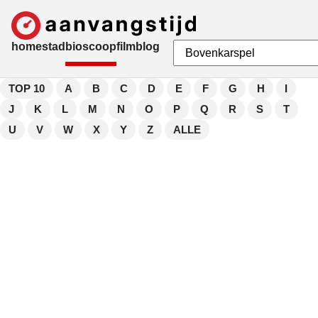
home
stad
bioscoop
film
blog
TOP 10
A
B
C
D
E
F
G
H
I
J
K
L
M
N
O
P
Q
R
S
T
U
V
W
X
Y
Z
ALLE