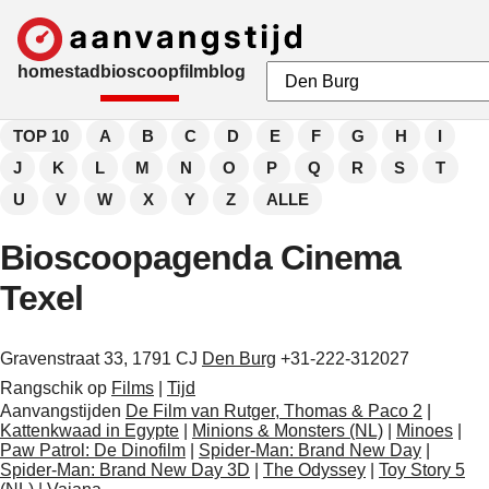
home
stad
bioscoop
film
blog
TOP 10
A
B
C
D
E
F
G
H
I
J
K
L
M
N
O
P
Q
R
S
T
U
V
W
X
Y
Z
ALLE
Bioscoopagenda Cinema
Texel
Gravenstraat 33, 1791 CJ
Den Burg
+31-222-312027
Rangschik op
Films
|
Tijd
Aanvangstijden
De Film van Rutger, Thomas & Paco 2
|
Kattenkwaad in Egypte
|
Minions & Monsters (NL)
|
Minoes
|
Paw Patrol: De Dinofilm
|
Spider-Man: Brand New Day
|
Spider-Man: Brand New Day 3D
|
The Odyssey
|
Toy Story 5