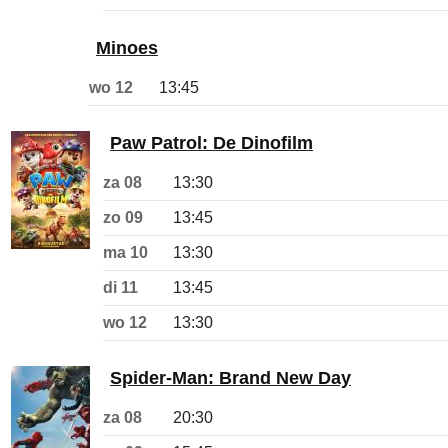
Minoes
wo 12
13:45
Paw Patrol: De Dinofilm
za 08
13:30
zo 09
13:45
ma 10
13:30
di 11
13:45
wo 12
13:30
Spider-Man: Brand New Day
za 08
20:30