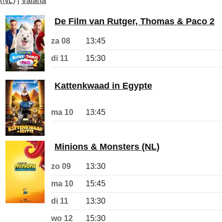
(NL)
|
Vaiana
De Film van Rutger, Thomas & Paco 2
za 08
13:45
di 11
15:30
Kattenkwaad in Egypte
ma 10
13:45
Minions & Monsters (NL)
zo 09
13:30
ma 10
15:45
di 11
13:30
wo 12
15:30