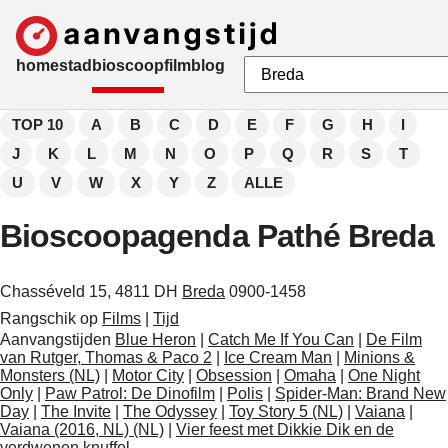
home
stad
bioscoop
film
blog
TOP 10
A
B
C
D
E
F
G
H
I
J
K
L
M
N
O
P
Q
R
S
T
U
V
W
X
Y
Z
ALLE
Bioscoopagenda Pathé Breda
Chasséveld 15, 4811 DH
Breda
0900-1458
Rangschik op
Films
|
Tijd
Aanvangstijden
Blue Heron
|
Catch Me If You Can
|
De Film
van Rutger, Thomas & Paco 2
|
Ice Cream Man
|
Minions &
Monsters (NL)
|
Motor City
|
Obsession
|
Omaha
|
One Night
Only
|
Paw Patrol: De Dinofilm
|
Polis
|
Spider-Man: Brand New
Day
|
The Invite
|
The Odyssey
|
Toy Story 5 (NL)
|
Vaiana
|
Vaiana (2016, NL) (NL)
|
Vier feest met Dikkie Dik en de
verdwenen knuffel