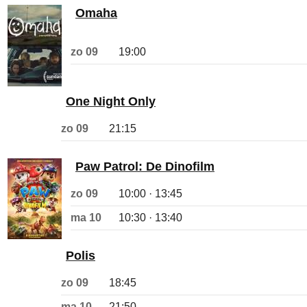
Omaha
zo 09
19:00
One Night Only
zo 09
21:15
Paw Patrol: De Dinofilm
zo 09
10:00 · 13:45
ma 10
10:30 · 13:40
Polis
zo 09
18:45
ma 10
21:50