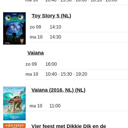
Toy Story 5 (NL)
zo 09
14:10
ma 10
14:30
Vaiana
zo 09
16:00
ma 10
10:40 · 15:30 · 19:20
Vaiana (2016, NL) (NL)
ma 10
11:00
Vier feest met Dikkie Dik en de