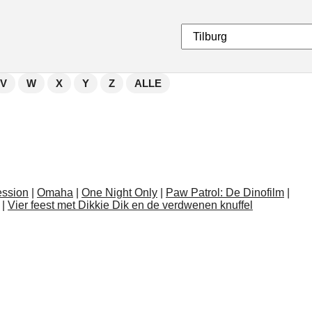
V
W
X
Y
Z
ALLE
ssion
|
Omaha
|
One Night Only
|
Paw Patrol: De Dinofilm
|
|
Vier feest met Dikkie Dik en de verdwenen knuffel