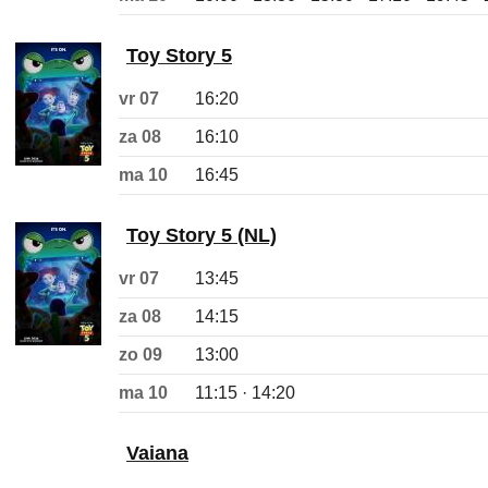
Toy Story 5
vr 07
16:20
za 08
16:10
ma 10
16:45
Toy Story 5 (NL)
vr 07
13:45
za 08
14:15
zo 09
13:00
ma 10
11:15 · 14:20
Vaiana