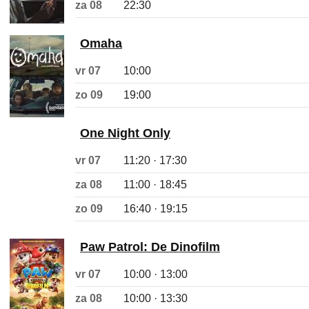
za 08
22:30
Omaha
vr 07
10:00
zo 09
19:00
One Night Only
vr 07
11:20 · 17:30
za 08
11:00 · 18:45
zo 09
16:40 · 19:15
Paw Patrol: De Dinofilm
vr 07
10:00 · 13:00
za 08
10:00 · 13:30