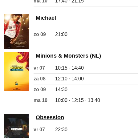
ma 10
17:40 · 21:15
Michael
zo 09
21:00
Minions & Monsters (NL)
vr 07
10:15 · 14:40
za 08
12:10 · 14:00
zo 09
14:30
ma 10
10:00 · 12:15 · 13:40
Obsession
vr 07
22:30