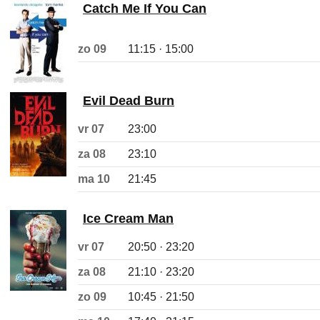
Catch Me If You Can
zo 09
11:15 · 15:00
Evil Dead Burn
vr 07
23:00
za 08
23:10
ma 10
21:45
Ice Cream Man
vr 07
20:50 · 23:20
za 08
21:10 · 23:20
zo 09
10:45 · 21:50