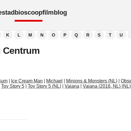
e
stad
bioscoop
film
blog
K
L
M
N
O
P
Q
R
S
T
U
g Centrum
Burn
|
Ice Cream Man
|
Michael
|
Minions & Monsters (NL)
|
Obse
|
Toy Story 5
|
Toy Story 5 (NL)
|
Vaiana
|
Vaiana (2016, NL) (NL)