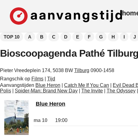
hom
TOP 10
A
B
C
D
E
F
G
H
I
J
Bioscoopagenda Pathé Tilbur
Pieter Vreedeplein 174, 5038 BW
Tilburg
0900-1458
Rangschik op
Films
|
Tijd
Aanvangstijden
Blue Heron
|
Catch Me If You Can
|
Evil Dead 
Polis
|
Spider-Man: Brand New Day
|
The Invite
|
The Odyssey
Blue Heron
ma 10
19:00