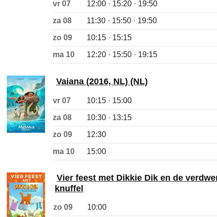
vr 07
12:00 · 15:20 · 19:50
za 08
11:30 · 15:50 · 19:50
zo 09
10:15 · 15:15
ma 10
12:20 · 15:50 · 19:15
Vaiana (2016, NL) (NL)
vr 07
10:15 · 15:00
za 08
10:30 · 13:15
zo 09
12:30
ma 10
15:00
Vier feest met Dikkie Dik en de verdw
knuffel
zo 09
10:00