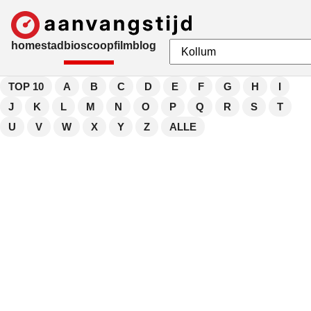
home
stad
bioscoop
film
blog
TOP 10
A
B
C
D
E
F
G
H
I
J
K
L
M
N
O
P
Q
R
S
T
U
V
W
X
Y
Z
ALLE