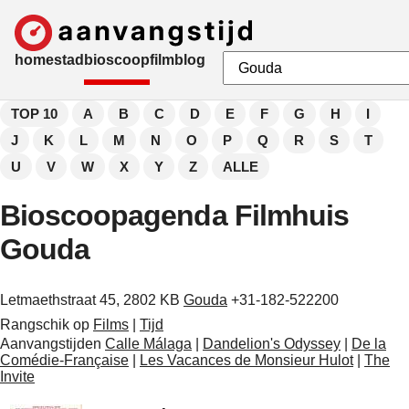
home
stad
bioscoop
film
blog
TOP 10
A
B
C
D
E
F
G
H
I
J
K
L
M
N
O
P
Q
R
S
T
U
V
W
X
Y
Z
ALLE
Bioscoopagenda Filmhuis
Gouda
Letmaethstraat 45, 2802 KB
Gouda
+31-182-522200
Rangschik op
Films
|
Tijd
Aanvangstijden
Calle Málaga
|
Dandelion's Odyssey
|
De la
Comédie-Française
|
Les Vacances de Monsieur Hulot
|
The
Invite