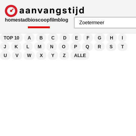
home
stad
bioscoop
film
blog
TOP 10
A
B
C
D
E
F
G
H
I
J
K
L
M
N
O
P
Q
R
S
T
U
V
W
X
Y
Z
ALLE