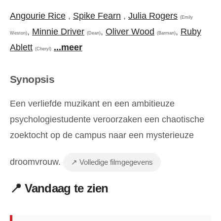
Angourie Rice
,
Spike Fearn
,
Julia Rogers
(Emily
,
Minnie Driver
,
Oliver Wood
,
Ruby
Weston)
(Dean)
(Barman)
Ablett
...meer
(Cheryl)
Synopsis
Een verliefde muzikant en een ambitieuze
psychologiestudente veroorzaken een chaotische
zoektocht op de campus naar een mysterieuze
droomvrouw.
↗ Volledige filmgegevens
📍 Vandaag te zien