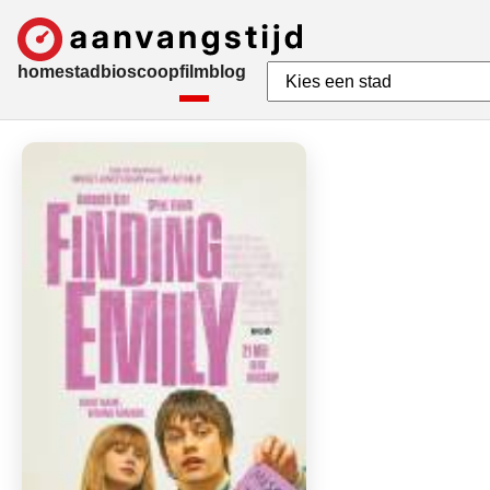
home
stad
bioscoop
film
blog