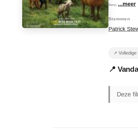
...meer
Derry)
Stemmen
Patrick Ste
↗ Volledige
📍 Vanda
Deze fi