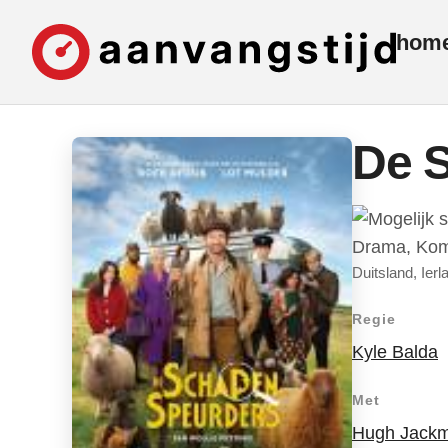
hom
De 
Drama, Kom
Duitsland, Ier
Regie
Kyle Balda
Met
Hugh Jack