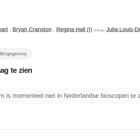
wart
,
Bryan Cranston
,
Regina Hall (I)
,
Julia Louis-D
(Cloud)
 filmgegevens
ag te zien
lm is momenteel niet in Nederlandse bioscopen te z