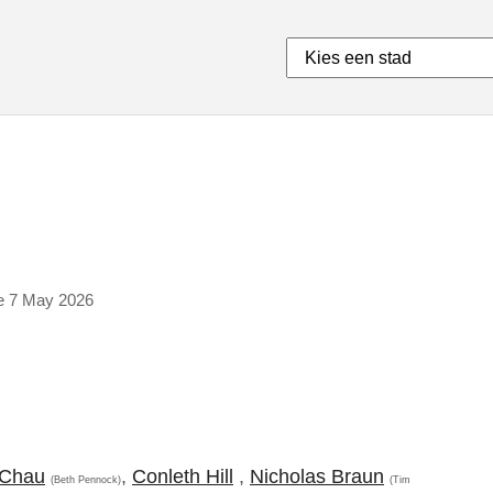
re 7 May 2026
 Chau
,
Conleth Hill
,
Nicholas Braun
(Beth Pennock)
(Tim