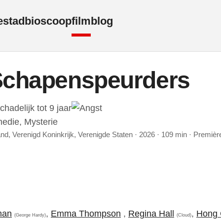
e
stad
bioscoop
film
blog
Schapenspeurders
edie, Mysterie
land, Verenigd Koninkrijk, Verenigde Staten · 2026 · 109 min · Premiè
man
,
Emma Thompson
,
Regina Hall
,
Hong
(George Hardy)
(Cloud)