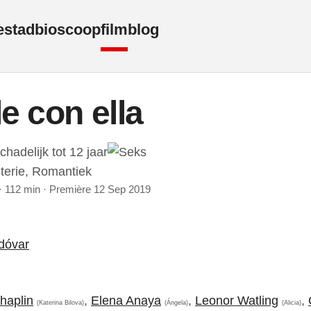
e
stad
bioscoop
film
blog
e con ella
terie, Romantiek
· 112 min · Première 12 Sep 2019
dóvar
haplin
,
Elena Anaya
,
Leonor Watling
,
(Katerina Bilova)
(Ángela)
(Alicia)