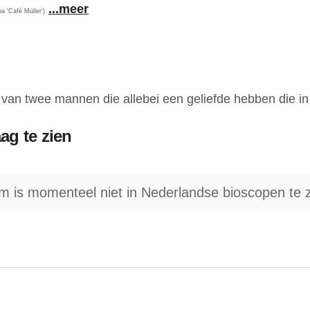
...meer
na 'Café Müller')
t van twee mannen die allebei een geliefde hebben die in
ag te zien
lm is momenteel niet in Nederlandse bioscopen te z