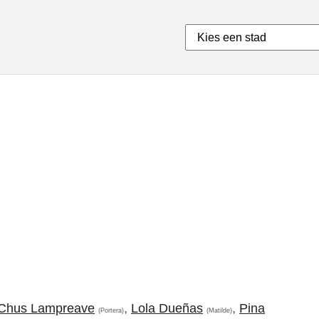
Chus Lampreave
,
Lola Dueñas
,
Pina
(Portera)
(Matilde)