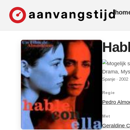
hom
Habl
Drama, Mys
Spanje · 2002 
Regie
Pedro Almo
Met
Geraldine C