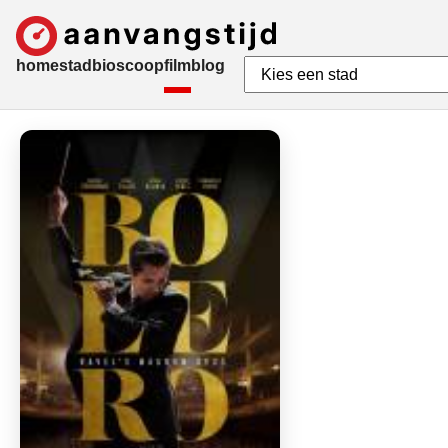
home
stad
bioscoop
film
blog