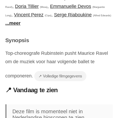
,
Doria Tillier
,
Emmanuelle Devos
Ravel)
(Misia)
(Marguerite
,
Vincent Perez
,
Serge Riaboukine
Long)
(Cipa)
(Alfred Edwards)
...meer
Synopsis
Top-choreografe Rubinstein pusht Maurice Ravel
om de muziek voor haar volgende ballet te
componeren.
↗ Volledige filmgegevens
📍 Vandaag te zien
Deze film is momenteel niet in
Nederlandse bioscopen te zien.