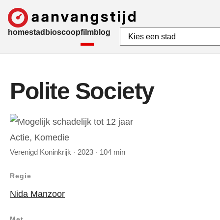
home
stad
bioscoop
film
blog
Polite Society
Actie, Komedie
Verenigd Koninkrijk · 2023 · 104 min
Regie
Nida Manzoor
Met