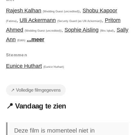
Rajesh Kalhan
,
Shobu Kapoor
(Wedding Guest (uncredited))
,
Ulli Ackermann
,
Pritom
(Fatima)
(Security Guard (as Ulli Ackerman))
Ahmed
,
Sophie Aisling
,
Sally
(Wedding Guest (uncredited))
(Mrs Iqbal)
Ann
...meer
(Edith)
Stemmen
Eunice Huthart
(Eunice Huthart)
↗ Volledige filmgegevens
📍 Vandaag te zien
Deze film is momenteel niet in