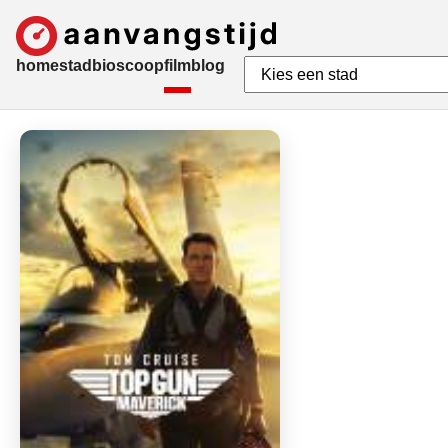
home
stad
bioscoop
film
blog