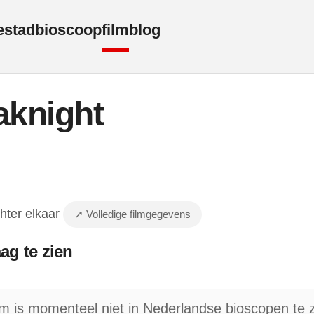
e
stad
bioscoop
film
blog
aknight
hter elkaar
↗ Volledige filmgegevens
ag te zien
lm is momenteel niet in Nederlandse bioscopen te z