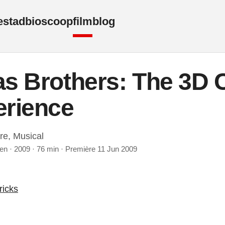
e
stad
bioscoop
film
blog
s Brothers: The 3D 
erience
e, Musical
en · 2009 · 76 min · Première 11 Jun 2009
ricks