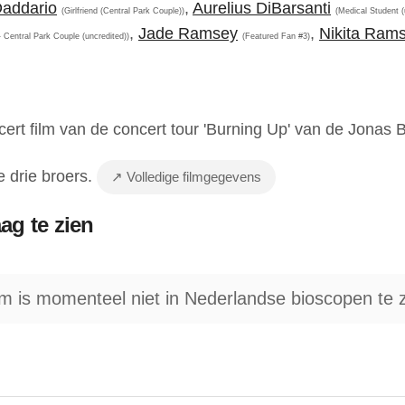
Daddario
,
Aurelius DiBarsanti
(Girlfriend (Central Park Couple))
(Medical Student (
,
Jade Ramsey
,
Nikita Ram
 - Central Park Couple (uncredited))
(Featured Fan #3)
ert film van de concert tour 'Burning Up' van de Jonas 
e drie broers.
↗ Volledige filmgegevens
ag te zien
lm is momenteel niet in Nederlandse bioscopen te z