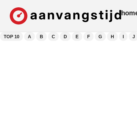
hom
TOP 10
A
B
C
D
E
F
G
H
I
J