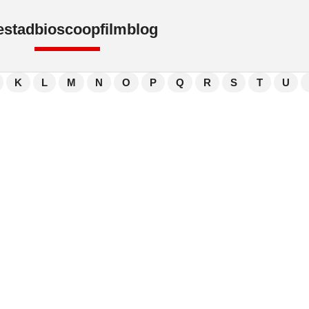
e
stad
bioscoop
film
blog
K
L
M
N
O
P
Q
R
S
T
U