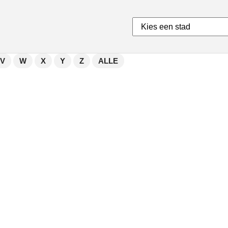
V
W
X
Y
Z
ALLE