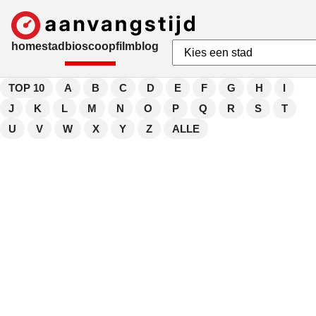
home
stad
bioscoop
film
blog
TOP 10
A
B
C
D
E
F
G
H
I
J
K
L
M
N
O
P
Q
R
S
T
U
V
W
X
Y
Z
ALLE