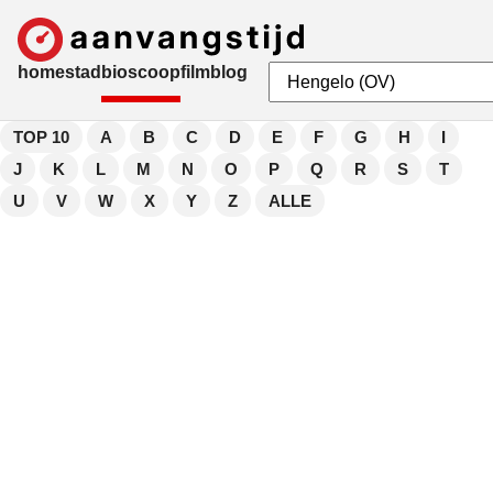
home
stad
bioscoop
film
blog
TOP 10
A
B
C
D
E
F
G
H
I
J
K
L
M
N
O
P
Q
R
S
T
U
V
W
X
Y
Z
ALLE