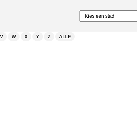
V
W
X
Y
Z
ALLE