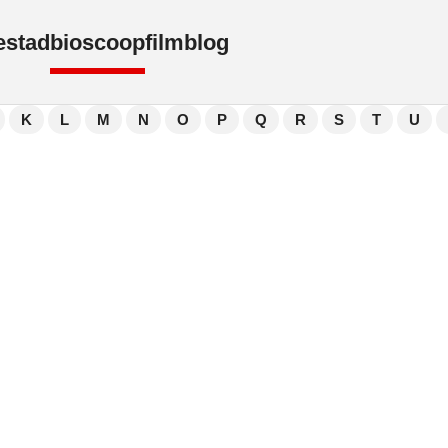
e
stad
bioscoop
film
blog
K
L
M
N
O
P
Q
R
S
T
U