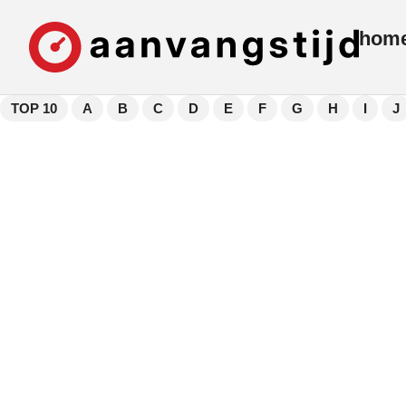
hom
TOP 10
A
B
C
D
E
F
G
H
I
J