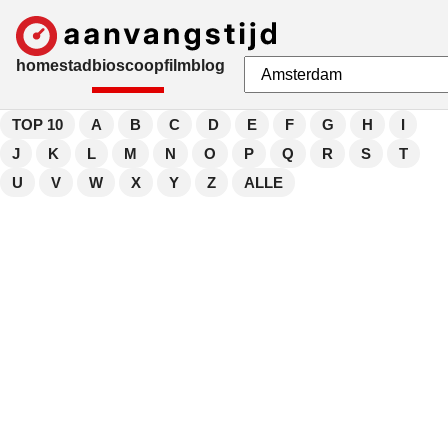
home
stad
bioscoop
film
blog
TOP 10
A
B
C
D
E
F
G
H
I
J
K
L
M
N
O
P
Q
R
S
T
U
V
W
X
Y
Z
ALLE