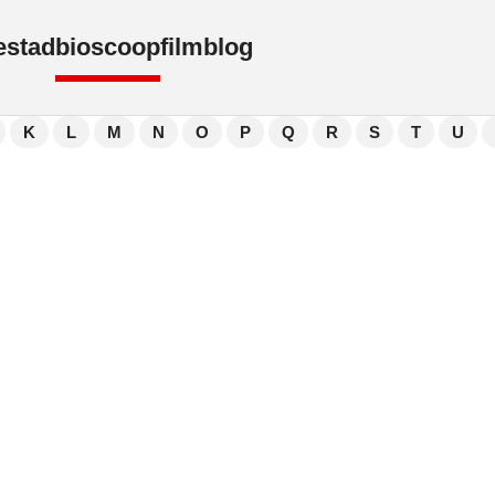
e
stad
bioscoop
film
blog
K
L
M
N
O
P
Q
R
S
T
U