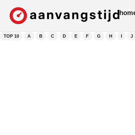
hom
TOP 10
A
B
C
D
E
F
G
H
I
J