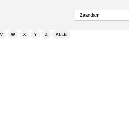
V
W
X
Y
Z
ALLE